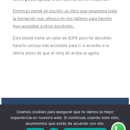
Entonces pensé en escribir un libro que resumiera toda
la formación que ofrezco en mis talleres para hacerlo
muy accesible a otros escritores.
Este ebook tiene un valor de 8,91€ pero he decidido
hacerlo incluso más accesible para ti si accedes a la
oferta antes de que el reloj de arriba se agote.
Comprar a 2,99€
Usamos cookies para asegurar que te damos la mejor
experiencia en nuestra web. Si continúas usando este sitio,
asumiremos que estás de acuerdo con ello.