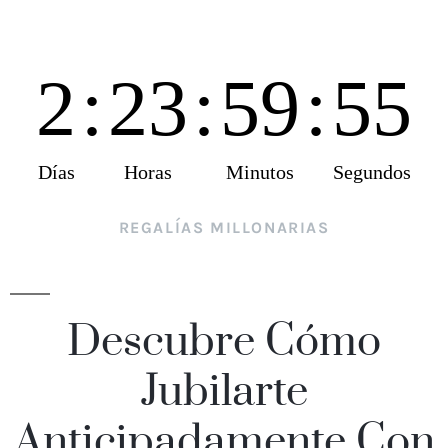
2
:
23
:
59
:
54
Días
Horas
Minutos
Segundos
REGALÍAS MILLONARIAS
Descubre Cómo
Jubilarte
Anticipadamente Con